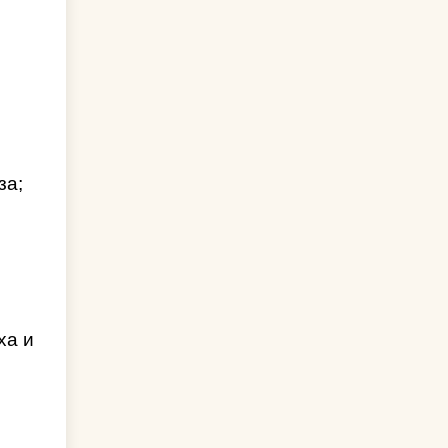
за;
ха и