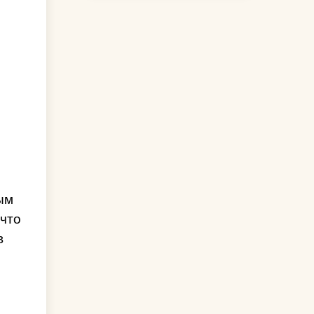
ым
 что
в