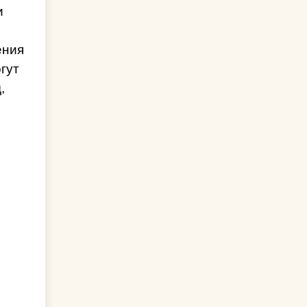
и
ения
гут
,