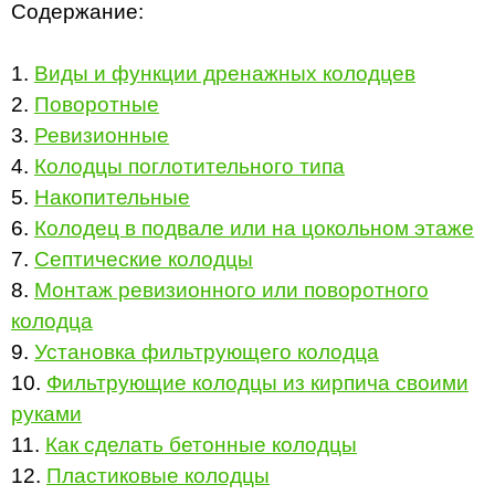
Содержание:
1.
Виды и функции дренажных колодцев
2.
Поворотные
3.
Ревизионные
4.
Колодцы поглотительного типа
5.
Накопительные
6.
Колодец в подвале или на цокольном этаже
7.
Септические колодцы
8.
Монтаж ревизионного или поворотного
колодца
9.
Установка фильтрующего колодца
10.
Фильтрующие колодцы из кирпича своими
руками
11.
Как сделать бетонные колодцы
12.
Пластиковые колодцы