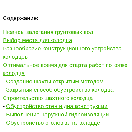
Содержание:
Нюансы залегания грунтовых вод
Выбор места для колодца
Разнообразие конструкционного устройства
колодцев
Оптимальное время для старта работ по копке
колодца
-
Создание шахты открытым методом
-
Закрытый способ обустройства колодца
Строительство шахтного колодца
-
Обустройство стен и дна конструкции
-
Выполнение наружной гидроизоляции
-
Обустройство оголовка на колодце