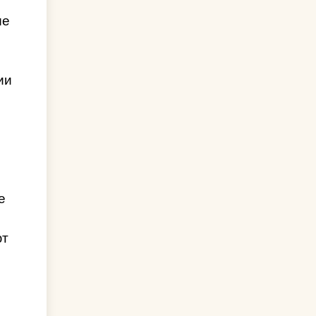
ые
ии
е
ют