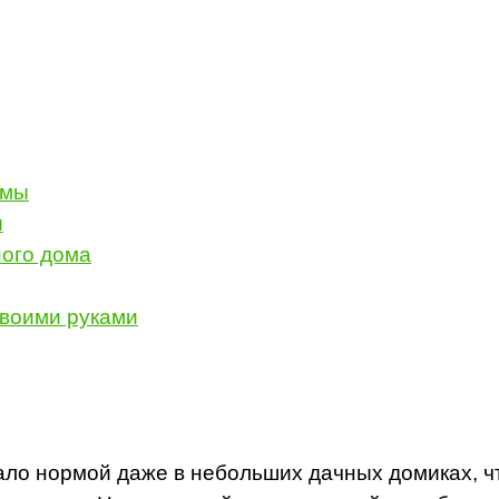
емы
и
ного дома
своими руками
ло нормой даже в небольших дачных домиках, ч