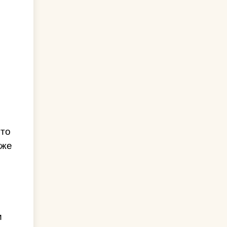
что
 же
и