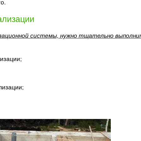
о.
ализации
изационной системы, нужно тщательно выполни
изации;
лизации;