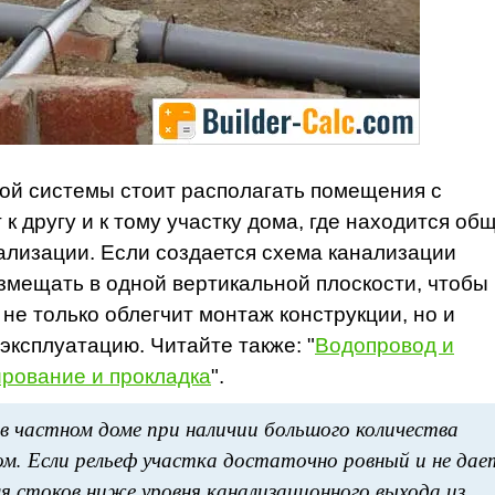
ой системы стоит располагать помещения с
к другу и к тому участку дома, где находится об
ализации. Если создается схема канализации
змещать в одной вертикальной плоскости, чтобы
не только облегчит монтаж конструкции, но и
ксплуатацию. Читайте также: "
Водопровод и
ирование и прокладка
".
 частном доме при наличии большого количества
м. Если рельеф участка достаточно ровный и не дае
я стоков ниже уровня канализационного выхода из