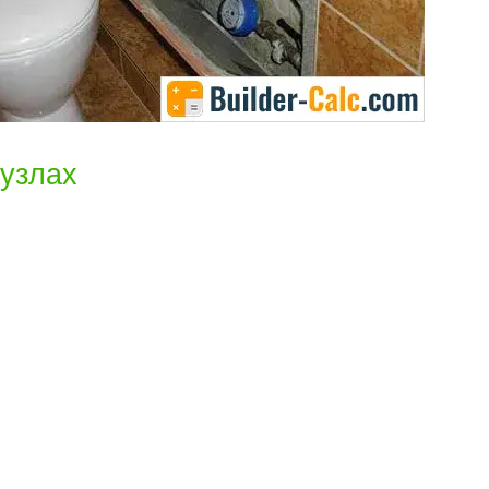
нузлах