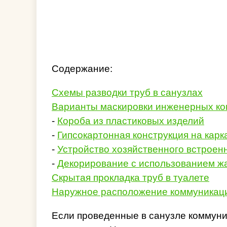
Содержание:
Схемы разводки труб в санузлах
Варианты маскировки инженерных к
-
Короба из пластиковых изделий
-
Гипсокартонная конструкция на карк
-
Устройство хозяйственного встроен
-
Декорирование с использованием ж
Скрытая прокладка труб в туалете
Наружное расположение коммуникац
Если проведенные в санузле коммуник