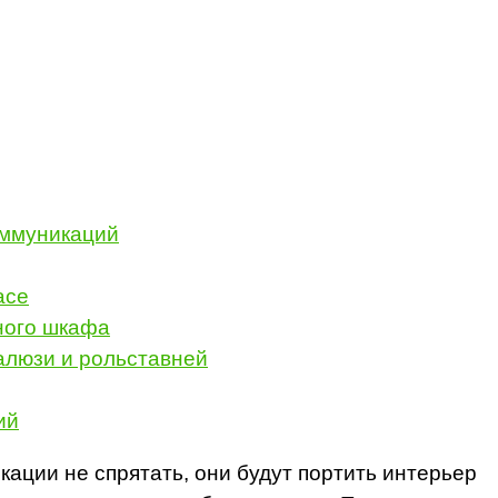
оммуникаций
асе
ного шкафа
алюзи и рольставней
ий
ации не спрятать, они будут портить интерьер