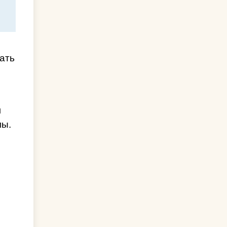
ать
м
мы.