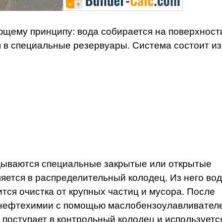
ющему принципу: вода собирается на поверхност
я в специальные резервуары. Система состоит из
дываются специальные закрытые или открытые
яется в распределительный колодец. Из него во
ится очистка от крупных частиц и мусора. После
и нефтехимии с помощью маслобензоулавливател
поступает в контрольный колодец и используетс